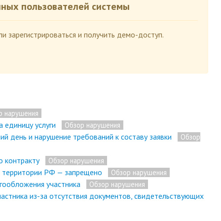
нных пользователей системы
и зарегистрироваться и получить демо-доступ.
р нарушения
а единицу услуги
Обзор нарушения
ий день и нарушение требований к составу заявки
Обзор
о контракту
Обзор нарушения
а территории РФ — запрещено
Обзор нарушения
огообложения участника
Обзор нарушения
участника из-за отсутствия документов, свидетельствующих