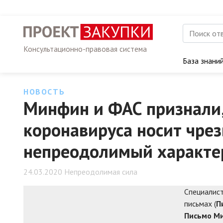
Консультационно-правовая система
База знани
НОВОСТЬ
Минфин и ФАС признали,
коронавируса носит чре
непреодолимый характе
24.03.2020 Непреодолимая сила
Специалис
письмах (
П
Письмо Ми