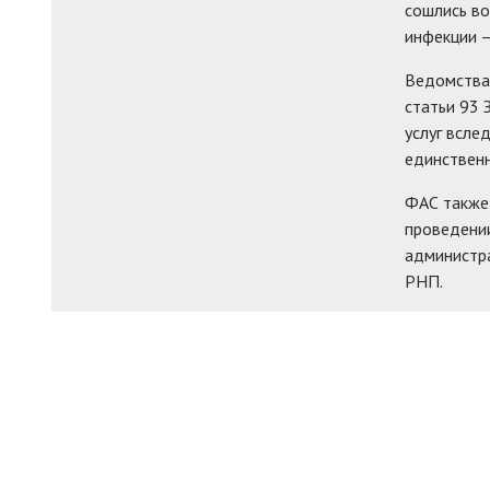
сошлись во
инфекции 
Ведомства 
статьи 93 
услуг всле
единственн
ФАС также
проведении
администр
РНП.