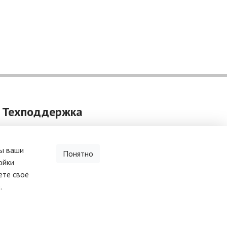
Техподдержка
help@vzakupki.su
бы ваши
Справочная информация
Понятно
ойки
Задать вопрос (чат)
ете своё
.